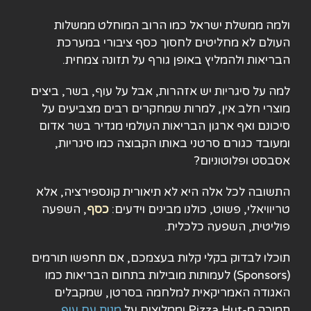
ולמה ממשלת ישראל כמו הרוב המוחלט ממשלות
העולם לא מחליטים לחסוך כסף ציבורי במערכת
הבריאות ולהמליץ באופן גורף על תזונה צמחית.
למה על סיגריות יש אזהרות, אבל על עוף, בשר, ביצים
מוצרי חלב אין, למרות שמחקרים רבים מצביעים על
סיכונם ואף ארגון הבריאות העולמי מגדיר בשר אדום
ומעובד כגורם סרטני באותו הקבוצה כמו סיגריות,
אסבסט ופלוטוניום?
התשובה לכל אלה היא לא תיאורית קונספירציה, אלא
טריוויאלי, פשוט, כולנו מבינים וידעים:
כסף
, השפעה
פוליטית, השפעה כלכלית.
תוכלו לבדוק בקלי קלות בעצמכם, אם תחפשו תורמים
(Sponsors) לעמותות מובילות בתחום הבריאות כמו
האגודה האמריקאית למלחמה בסרטן, שמקבלים
תמיכה מ-Pizza Hut וממליצים על
מנות עם עוף