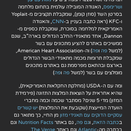
ושרימפס
, האגודה המובילה עולמית בתחום מלחמה
בסרטן השד (סוזן קומן), שמקבלת תקציבים מ-Yoplait
ו-KFC (ראה כתבה בעניין ב-
CNN
, והאגודה
האמריקאית למלחמה בסוכרת, שמקבלת כספים מ-
Dannon, אחד מתאגידי החלב הגדולים בארה”ב, שגם
ממשיכים באתרם להציע מתכונים עם בשר
(למשל
פה
ו
פה
) וה-American Heart Association,
שמקבלת תרומות מכמה מתאגידי הבשר הגדולים
בארצם ובהתאם מפרסמת גם באתרם מתכונים
מומלצים עם בשר (למשל
פה
ו
פה
)
ומה עם ה-USDA (מחלקת החקלאות האמריקאית),
שהיא אחראית על הוצאות המלצות התזונה (פירמידת
המזון) מדי 5 שנים? מסתבר שכמה וכמה מחברי
הוועדה המייעצת (שקובעת את ההמלצות)
יש קשרים
עסקיים הדוקים עם תאגידי מזון
מן החיי, כך מתואר גם
ב
כתבה הזאת
, ו
גם פה
, גם באתר
Nutrition Facts
וגם
בכתבה מה-
Atlantic
וגם באתר
The Verge
.