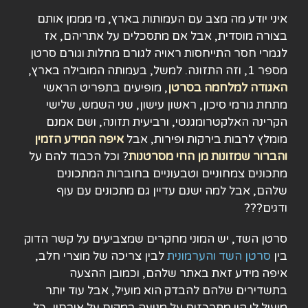
איני יודע מה מצב עם העמותות בארץ, מי מממן אותם
בצורה מוסדית, אבל אם מתסכלים על אתריהם, אז
לגמרי חסר התייחסות ראויה לגורם מחלות וגורם סרטן
מספר 1, וזה התזונה. למשל, בעמותה המובילה בארץ,
האגודה למלחמה בסרטן
, מופיעים בתפריט הראשי
מתחת גורמי סיכון, ראשון עישון, שני השמש, שלישי
הקרינה האלקטרומגנטי, ורביעית תזונה, ושם אמנם
מומלץ לרבות בירקות ופירות, אבל
איפה המידע הזמין
והברור שמזונות מן החי מסרטנות
? וכל הכבוד להם על
מתכונים צמחוניים וטבעוניים בחוברות המתכונים
שלהם, אבל למה ישנם עדיין גם מתכונים עם עוף
ודגים???
סרטן השד, יש המוני מחקרים שמצביעים על קשר הדוק
בין
סרטן השד והערמונית
לבין צריכה של מוצרי חלב,
איפה מידע זאת באתר שלהם, וכמובן ההצעה
בתשדירים שלהם להבדק הוא מועיל, אבל עוד יותר
מועיל לו היו מתרכזים על מניעה במקום על איבחון, כל