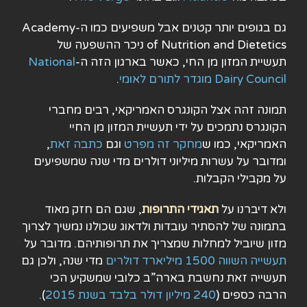
גם בגופים יותר קטנים אבל משפיעים כמו ה-Academy
of Nutrition and Dietetics ניכר ההשפעה של
תעשיית המזון מן החי, כאשר בארגון הזה ה-
National
Dairy Council מוגדר לתורם לאומי
.
תמונה זהה אצל הקונגרס האמריקאי, רבים מחברי
הקונגרס נתמכים על ידי תעשיית המזון מן החיי
האמריקאי, כמו ש
מחקר זה מפרט
וגם
כתבה זאת
,
ומדובר על עשרות מיליוני דולרים מדי שנה שמשפיעים
על מקבילי הקבלות.
ולא דיברנו על
תאגידי התרופות
, שגם הם חזק מאוד
בתמונה של להסתיר עובדות ולדאוג שכולנו נמשיך לצרוך
מזון שיוביל למחלות שמצריך את תרופותיהם. מדובר על
תעשייה השווה 1500 מיליארד דולרים
מדי שנה, ולכן גם
תעשייה זאת נחשבת בארה”ב כלובי שמשקיע הכי
הרבה כספים (
240 מיליון דולר בלבד בשנת 2015
).