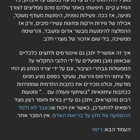
המידע קיים. חיפשתי באתר שלהם מהם ממליצים לצורך
מניעה, אז ככה: פעילות גופנית, הימנעות מעודף משקל,
אכילה של פירות וירקות ומזונות עשירי סיבים, ורק אז
ההמלצה להימנעות מבשר אדום ומעובד, והרשימה
ממשיכה, בלי שום אזכור של מוצרי חלב.
איך זה אפשרי? יתכן גם אינטרסים ולחצים כלכליים
שבאופן מובן מופעלים על ידי הלובי החקלאי על
הממשלות ונבחרי הציבור, וגם על ידי יצרני המזון מן החי
על עיתוני הדפוס והרשת, שעיקר כספם מגיע מגיוס
מודעות, וכולנו מכירים את כתבות התדמית שמתחזות
ככתבות עיתונאיות “בשיתוף פעולה עם …” ומטעות
רבים מהקוראים, ויתכן גם עדיין בורות וחוסר רצון מצד
רופאים להתעדכן, כאשר אין ויכוח ש
בעבר לא נלמד
ההשפעה של מזון על בריאות האדם
. אין הסבר אחר.
העמוד הבא:
ריפוי