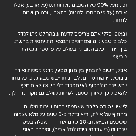
וכן, מעל 90% של הטובים מלקוחותנו (על ארבע) אכלו
אותם (על פי המתכון למטה) בתאבון, וכמובן שמחו
לחזור.
ובאופן כללי אתם צריכים לדעת שבהחלט ניתן לגדל
כלבים טבעוניים וצמחוניים ותמצאו התייחסויות ברשת.
בין היתר הכלב המבוגר בעולם על פי ספר גינס היה
טבעוני.
אבל, חשוב להבחין בין מזון טבעי, קראי קטניות ואורז
מבושל, וירקות טריים, לבין מזון ייבש טבעוני, כי כל מזון
ייבש ייגרום לבסוף לאי תפקוד כלייתי, אז לא מומלץ
להאכיל כך לאורך שנים, ולפחות לשלב גם מקור מזון לך.
לי אישי היתה כלבה שאספתי בתום שירות מילויים
מהחוף של אילת, והיא גדלה כ-8 שנים על מלא עצמות
ששכנים הביאו, וב-10 שנים אחרי זה אכלה בעיקר
עגבניות (כי עברתי דירה לתל אביב), וסירבה באופן