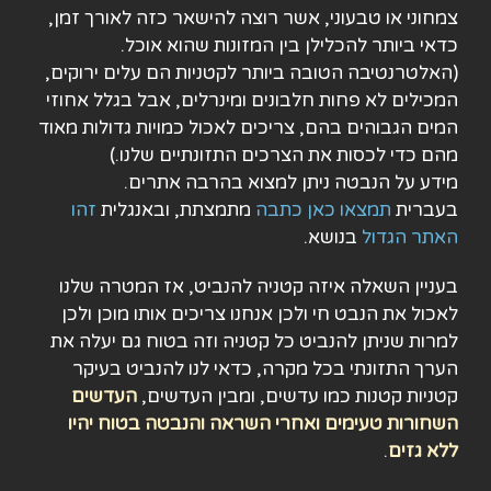
צמחוני או טבעוני, אשר רוצה להישאר כזה לאורך זמן,
כדאי ביותר להכלילן בין המזונות שהוא אוכל.
(האלטרנטיבה הטובה ביותר לקטניות הם עלים ירוקים,
המכילים לא פחות חלבונים ומינרלים, אבל בגלל אחוזי
המים הגבוהים בהם, צריכים לאכול כמויות גדולות מאוד
מהם כדי לכסות את הצרכים התזונתיים שלנו.)
מידע על הנבטה ניתן למצוא בהרבה אתרים.
בעברית
תמצאו כאן כתבה
מתמצתת, ובאנגלית
זהו
האתר הגדול
בנושא.
בעניין השאלה איזה קטניה להנביט, אז המטרה שלנו
לאכול את הנבט חי ולכן אנחנו צריכים אותו מוכן ולכן
למרות שניתן להנביט כל קטניה וזה בטוח גם יעלה את
הערך התזונתי בכל מקרה, כדאי לנו להנביט בעיקר
קטניות קטנות כמו עדשים, ומבין העדשים,
העדשים
השחורות טעימים ואחרי השראה והנבטה בטוח יהיו
ללא גזים
.