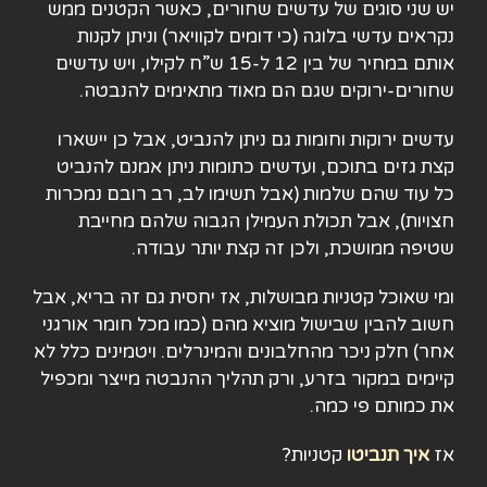
יש שני סוגים של עדשים שחורים, כאשר הקטנים ממש
נקראים עדשי בלוגה (כי דומים לקוויאר) וניתן לקנות
אותם במחיר של בין 12 ל-15 ש”ח לקילו, ויש עדשים
שחורים-ירוקים שגם הם מאוד מתאימים להנבטה.
עדשים ירוקות וחומות גם ניתן להנביט, אבל כן יישארו
קצת גזים בתוכם, ועדשים כתומות ניתן אמנם להנביט
כל עוד שהם שלמות (אבל תשימו לב, רב רובם נמכרות
חצויות), אבל תכולת העמילן הגבוה שלהם מחייבת
שטיפה ממושכת, ולכן זה קצת יותר עבודה.
ומי שאוכל קטניות מבושלות, אז יחסית גם זה בריא, אבל
חשוב להבין שבישול מוציא מהם (כמו מכל חומר אורגני
אחר) חלק ניכר מהחלבונים והמינרלים. ויטמינים כלל לא
קיימים במקור בזרע, ורק תהליך ההנבטה מייצר ומכפיל
את כמותם פי כמה.
אז
איך תנביטו
קטניות?