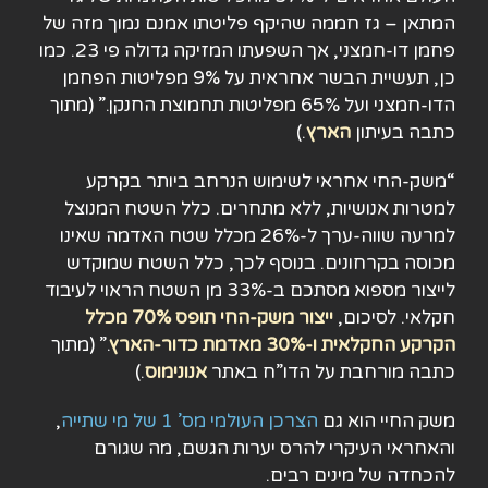
המתאן – גז חממה שהיקף פליטתו אמנם נמוך מזה של
פחמן דו-חמצני, אך השפעתו המזיקה גדולה פי 23. כמו
כן, תעשיית הבשר אחראית על 9% מפליטות הפחמן
הדו-חמצני ועל 65% מפליטות תחמוצת החנקן.” (מתוך
כתבה בעיתון
הארץ
.)
“משק-החי אחראי לשימוש הנרחב ביותר בקרקע
למטרות אנושיות, ללא מתחרים. כלל השטח המנוצל
למרעה שווה-ערך ל-26% מכלל שטח האדמה שאינו
מכוסה בקרחונים. בנוסף לכך, כלל השטח שמוקדש
לייצור מספוא מסתכם ב-33% מן השטח הראוי לעיבוד
חקלאי. לסיכום,
ייצור משק-החי תופס 70% מכלל
הקרקע החקלאית ו-30% מאדמת כדור-הארץ
.” (מתוך
כתבה מורחבת על הדו”ח באתר
אנונימוס
.)
משק החיי הוא גם
הצרכן העולמי מס’ 1 של מי שתייה
,
והאחראי העיקרי להרס יערות הגשם, מה שגורם
להכחדה של מינים רבים.