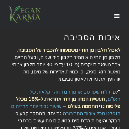
לג
תוכן
איכות הסביבה
לאכול חלבון מן החיי משמעותו להכביד על הסביבה
.
חלבון מן החי הוא תמיד חלבון מיד שנייה, ובעל החיים
צרך משאבים יקרים (פי 10 עד פי 30 יותר חלבון צמחי
מאשר הוא יספק, וכן כמויות אדירות של מים), מה
שהופך את גידולו לאסון סביבתי.
“לפי
דו”ח שפרסם ארגון המזון והחקלאות של
האו”ם
,
תעשיית המזון מן החי אחראית ל-18% מכלל
פליטות גזי החממה בעולם
–
שיעור גבוה יותר מהזיהום
הנפלט מכל צורות התחבורה
גם יחד. המחקר קבע כי
הבקר והעופות הדחוסים במשקים מתועשים ברחבי
העולם אחראים ל-37% מהפליטות העולמיות של גז