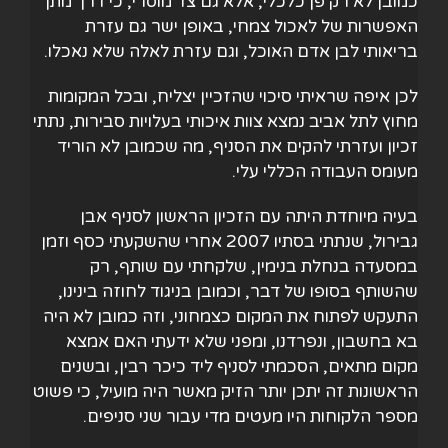
כמובן לא רק פן כלכלי, אלא גם צד מוסרי, כי דרך מתן
האפשרות של לאכול צמחי, באופן ישר גם עזרת
בריאותי לבן אדם האוכל, וגם עזרת לאלה שלא נאכלו.
לכן איפה שראיתי סיכוי שהזכיין יצליח, ובכל המקומות
מחוץ לתל אביב נמצא צוות איכותי בעלויות סבירות, נתתי
זכיון ועזרתי להקים את הסניף, מה שכמובן לא הוריד
מעומס העבודה הכללי עלי.
בעיה מיוחדת היתה עם הזכיון הראשון לסניף אבן
גבירול, שנתתי בסתיו 2007 אחרי שהשקעתי כסף וזמן
במסעדה בנחלת בנימין, שלקחתי עם שותף, רק
שהשותף בסופו של דבר, וכמובן בניגוד לחוזה בינינו,
התעקש לפתוח את המקום כצמחוני, וזה כמובן לא היה
בא בחשבון, ונפרדנו, ומפני שלא ידעתי האם אמצא
מקום מתאים, הסכמתי לסניף ליד כיכר רבין, ובשנים
הראשונות זה יתכן יותר הזיק מאשר היה מועיל, כי פשוט
מספר הלקוחות היו מעטים מדי עבור שני סניפים.