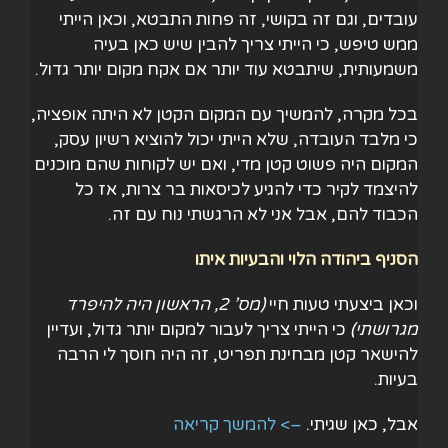
עובדים, וגם זה בקושי, זה פחות התבטא, וכאן הייתי
ממש טיפש, כי הייתי צריך להבין שיש כאן בעיה
משמעותית, שיתבטא עוד יותר אם אקח מקום יותר גדול.
בכל מקרה, להמשיך עם המקום הקטן לא היתה אופציה,
כי מלבד העובדה, שלא הייתי יכול להוציא רשיון עסק,
המקום היה פשוט קטן מדי, ואם יש לקוחות שהם מוכנים
להיצמד לקיר כדי להגיע לכיסאות בר צרות, אז כל
הכבוד להם, אבל אני לא הרגשתי נוח עם זה.
הסניף ביהודה הלוי והבעיות איתו
וכאן ביצעתי טעות חיי
(
מס’ 2, הראשון היה להיפרד
מגרושתי
)
כי הייתי צריך לעבור למקום יותר גדול, ועדיין
להישאר קטן מבחינת תפריט, זה היה חוסך לי הרבה
בעיות.
אבל, כאן שגיתי.
–> להמשך קריאה