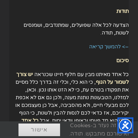
תודות
הצדעה לכל אלה שפועלים, שמתנדבים, ושמנסים
לשנות, תודה.
–> להמשך קריאה
סיכום
כל אחד מאיתנו מבין עם חלוף חיינו שכנראה
יש צורך
לשמור על הגוף
, כי הוא כלי, וכלי זה בדרך כלל מסיים
את תפקודו בטרם עת, כי לא הזנו אותו נכון. וכאן,
למזלנו, הטבעונות נותנת מענה, ולכן גם אם לא אכפת
לכם מבעלי חיים, ולא מהסביבה, אבל כן מעצמכם או
יקיריכם, אז כדאי לכם לנסות להבין ולשנות, כי הגוף
שלנו הוא חד פעמי ובאופן וודאי ימות, אבל
כל אחד
אתר זה נעזר ב-Cookies
מאיתנו יכול דרך תזונה נכונה לעכב את הסוף ולהוסיף
אישור
ואישורכם מתבקש. תודה.
איכות חיים
.