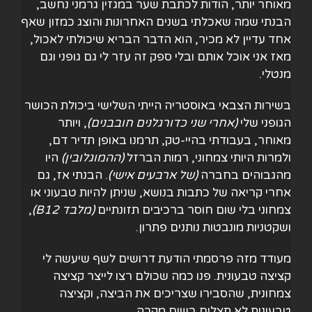
מאוחר יותר, הודות לכתבת שער במגזין גרמני נחשב,
הבנתי שמה שאכלתי בשנים האחרונות והוצג כמזון שאף
אחד עדיין לא מכיר, הוא הדבר הבריא שיכולתי לאכול,
מאז אני אוכל אותם ובלי ספק זה עזר לי גם גופני וגם
מנטלי.
בשירות הצבאי באוסטריה הייתי השלישי ביכולת הכושר
הגופני שלי
(
אחרי שני כדורגלנים חובבנים
)
, ויותר
מאוחר, בעבודתי בהיי-טק, תרמנו באופן תדיר דם,
ולמרות היותי צמחוני, רמות הברזל
(
ההמוגלובין
)
היו
מהגבוהים בחברה
(
של ארבעים אישי
)
. הבנתי אז, גם
אחרי קריאה של כתבות בנושא, שניתן להיות טבעוני או
צמחוני בלי שום חוסר ברכיבים תזונתיים
(
מלבד
B12)
,
ושקטניות מונבטות נותנים פתרון.
מעודד מזה פרסמתי הודעת דרושים לשף שיעשה לי
קציצה טבעונית. פנו כמה שכולם רצו לייצר קציצה
צמחונית, שהסבירו שצריכים את הביצה, וקציצה
טבעונית לא תצליח בשום מקרה.