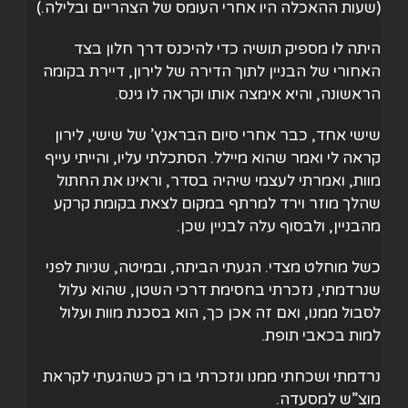
(שעות ההאכלה היו אחרי העומס של הצהריים ובלילה.)
היתה לו מספיק תושיה כדי להיכנס דרך חלון בצד
האחורי של הבניין לתוך הדירה של לירון, דיירת בקומה
הראשונה, והיא אימצה אותו וקראה לו גינס.
שישי אחד, כבר אחרי סיום הבראנץ’ של שישי, לירון
קראה לי ואמר שהוא מיילל. הסתכלתי עליו, והייתי עייף
מוות, ואמרתי לעצמי שיהיה בסדר, וראינו את החתול
שהלך מוזר וירד למרתף במקום לצאת בקומת קרקע
מהבניין, ולבסוף עלה לבניין שכן.
כשל מוחלט מצדי. הגעתי הביתה, ובמיטה, שניות לפני
שנרדמתי, נזכרתי בחסימת דרכי השטן, שהוא עלול
לסבול ממנו, ואם זה אכן כך, הוא בסכנת מוות ועלול
למות בכאבי תופת.
נרדמתי ושכחתי ממנו ונזכרתי בו רק כשהגעתי לקראת
מוצ”ש למסעדה.