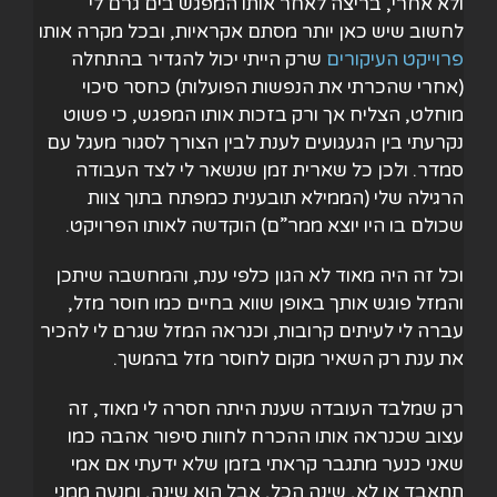
ולא אחרי, בריצה לאחר אותו המפגש בים גרם לי
לחשוב שיש כאן יותר מסתם אקראיות, ובכל מקרה אותו
פרוייקט העיקורים
שרק הייתי יכול להגדיר בהתחלה
(אחרי שהכרתי את הנפשות הפועלות) כחסר סיכוי
מוחלט, הצליח אך ורק בזכות אותו המפגש, כי פשוט
נקרעתי בין הגעגועים לענת לבין הצורך לסגור מעגל עם
סמדר. ולכן כל שארית זמן שנשאר לי לצד העבודה
הרגילה שלי (הממילא תובענית כמפתח בתוך צוות
שכולם בו היו יוצא ממר”ם) הוקדשה לאותו הפרויקט.
וכל זה היה מאוד לא הגון כלפי ענת, והמחשבה שיתכן
והמזל פוגש אותך באופן שווא בחיים כמו חוסר מזל,
עברה לי לעיתים קרובות, וכנראה המזל שגרם לי להכיר
את ענת רק השאיר מקום לחוסר מזל בהמשך.
רק שמלבד העובדה שענת היתה חסרה לי מאוד, זה
עצוב שכנראה אותו ההכרח לחוות סיפור אהבה כמו
שאני כנער מתגבר קראתי בזמן שלא ידעתי אם אמי
תתאבד או לא, שינה הכל, אבל הוא שינה, ומנעה ממני