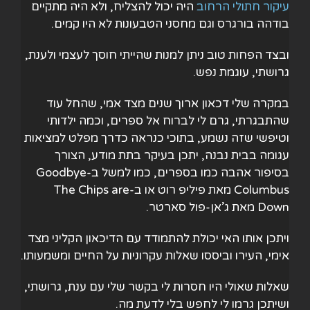
עיקור חתולי הרחוב
היה יכול להצליח, ולא היה מתקיים
בודהה בורגרס וגם מחסני הטבעונות לא היו קמים.
ובצד הפחות טוב ניתן למנות שהייתי חוסך לעצמי ולענת,
גרושתי, עוגמת נפש.
במקרה שלי דכאון ארוך שנים מצד אמי, שהחל עוד
שהתבגרתי, גרם לי לברוח אל ספרים, וכמה ילדותי
וטיפשי שזה נשמע, בתוכי כנראה כדרך מפלט למציאות
עגומה בבית נבנה, יתכן בעיקר בתת מודע, הצורך
בסיפור אהבה כמו בספרים, כמו למשל ב-Goodbye
Columbus מאת פיליפ רוט או ב-The Chips are
Down מאת ג’אן-פול סארטר.
ויתכן אותו האי יכולת להתמודד עם הדיכאון הקליני מצד
אימי, העירו וביססו שאלות עקרוניות על החיים ומשמעותו.
שאלות שאולי היו חסרות לי בקשר שלי עם ענת, גרושתי,
ושיתכן גרמו לי לחפש בלי לדעת מה.