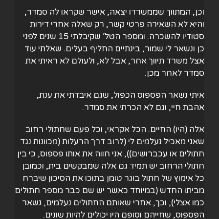
וכן, המתווך שממשרדו יצאה, אישר שקראו לה סמדר,
והיא לא השאירה פרטי קשר, רק שאלה אחרי דירות
סטודיו להשכרה. ומספר הטל’ שקיבלתי 15 שנים לפני
כן ונשאר לי שמור, בינתיים החליף בעלים. שאלתי עוד
אצל משרד תיווך אחר, אבל לא, ולעולם לא ראיתי את
סמדר לאחר מכן.
איתי נשאר הפספוס הכפול, שגם איבדתי את ענת,
אהבת חיי, וגם לא הכרתי את סמדר.
אלה (היו) החיים. הכל אקראי, וכל פעם שחתולי רחוב
שאני מאכיל נעלמים לי (לרוב דרך הרעלות (מכוונות נגד
חתולים או עכברושים)), אני חווה את אותו פספוס, כי בין
חתולי הרחוב יש תמיד גם אלה שמבקשים בית, וכמובן
כל אימוץ של חתול בוגר טומן בתוכו את הסיכון שיברח
מביתו החדש (במיוחד כאשר יש שם כבר מספר חתולים
כמו אצלי), וכך, אחרי שאותם החתולים נעלמים, נשאר
הפספוס, שחייהם וסופם היו יכולים להיות שונים.