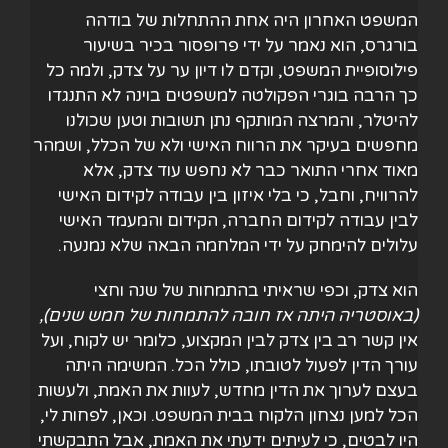
המשפט האחרון היה אחת ההתחלות של בודהה
בורגרס, הוא נאמר על ידי פרופסור בכיר בשיעור
פילוסופיית המשפט, וקדם לו דיון ער על צדק, ולמה כל
כך הרבה בוגרי הפקולטה למשפטים בוינה לא התנגדו
להיטלר, והמרצה המותקף נתן תשובות וטען שכולנו
מחפשים בעיקר את הרווח האישי ולא של הכלל, ושמהר
מאוד אחרי התואר כבר לא נחפש עוד צדק, אלא
להרוויח, וחבל, כי בלי איזון בין עבודה לקידום האישי
לבין עבודה לקידום החברה, הקידום והמעמד האישי
עלולים להימחק על ידי המלחמה הבאה שלא נמנעה.
הוא צדק, וכפי שראיתי בהתמחות של שנה וחצי
(באוסטריה היתה אז חובה להתמחות של חמש שנים),
אין קשר רב בין צדק לבין המקצוע, כלומר יש לקוח, ועל
עורך הדין לפעול לטובתו, כולל הכל. המשימה היתה
בעצם לערוך את הדין מחדש, לעוות את האמת, ולעשות
הכל למען נצחון הלקוח בבית המשפט. וכאן, לפחות לי,
היו לבטים, כי לעיתים ידעתי את האמת, אבל התבקשתי