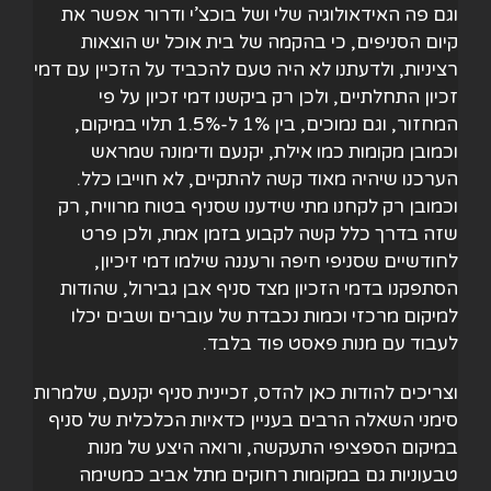
וגם פה האידאולוגיה שלי ושל בוכצ’י ודרור אפשר את
קיום הסניפים, כי בהקמה של בית אוכל יש הוצאות
רציניות, ולדעתנו לא היה טעם להכביד על הזכיין עם דמי
זכיון התחלתיים, ולכן רק ביקשנו דמי זכיון על פי
המחזור, וגם נמוכים, בין 1% ל-1.5% תלוי במיקום,
וכמובן מקומות כמו אילת, יקנעם ודימונה שמראש
הערכנו שיהיה מאוד קשה להתקיים, לא חוייבו כלל.
וכמובן רק לקחנו מתי שידענו שסניף בטוח מרוויח, רק
שזה בדרך כלל קשה לקבוע בזמן אמת, ולכן פרט
לחודשיים שסניפי חיפה ורעננה שילמו דמי זיכיון,
הסתפקנו בדמי הזכיון מצד סניף אבן גבירול, שהודות
למיקום מרכזי וכמות נכבדת של עוברים ושבים יכלו
לעבוד עם מנות פאסט פוד בלבד.
וצריכים להודות כאן להדס, זכיינית סניף יקנעם, שלמרות
סימני השאלה הרבים בעניין כדאיות הכלכלית של סניף
במיקום הספציפי התעקשה, ורואה היצע של מנות
טבעוניות גם במקומות רחוקים מתל אביב כמשימה