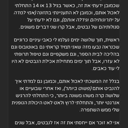
שכמובן ידעתי את זה, כאשר בגיל 13 או 14 התחלתי
לאכול אותם, וכמובן לא התעניינתי בתזונה
(אמי למדה
על יתרונותיהם וגידלה אותם),
וגם לא ידעתי על
סגולותיהם של נבטים, אבל קרו שני דברים משונים.
ראשית, תוך שלושה ימים נעלמו לי כאבי עיניים כרוניים
שכנראה נבעו מזה שאני תמיד קראתי גם באוטובוס וגם
בהליכה לבית הספר, וגם משקפיים וגם טיפול תרופתי
לא עזרו, אבל תוך ימים מתחילת אכילת הנבטים לא היו
לי עוד כאבים.
בגלל זה המשכתי לאכול אותם, וכמובן גם למדתי איך
להנביט אותם
(פשוט ביותר),
ואז אחרי שבועיים או
שלושה קרה משהו משונה ביותר, כי התחלתי להרגיש
אנרגטי יותר, והתחלתי לרוץ ולאט לאט היכולת הגופנית
שלי ממש השתפרה.
אני לא זוכר אם ייחסתי את זה אז לנבטים, אבל שנים