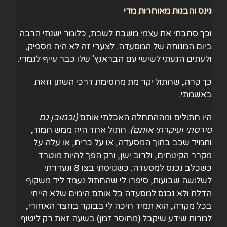
גינס והבנות מאוחרות מדי
וכך סחבתי את עצמי משבת לשבת, כלומר ישנתי הרבה
ביום המנוחה של המסעדה. לצערי זה לא היה מספיק,
ולעתים הגעתי לשישי עם הבראנץ’ שלו כבר עייף לגמרי.
כך קרה, שחתול יקר מת מחסימת דרכי השתן וזאת
באשמתי.
היו חתולים ומההתחלה האכלתי אותם
(
וכמובן גם
סירסתי ועיקרתי אותם
)
. חתול אחד היה ממש חמוד,
ותמיד שכב בתוך המסעדה, או על כרית, או עלה על
מקרר הקינוחים, ולרוב ישן, ורק הפך להיות מוטרד
כשכלב נכנס למסעדה. כשגויסתי בצו 8 ונעדרתי
לשלושה שבועות, סיפרו לי שהחתול נעמד ליד משקוף
הדלת ולא נכנס למסעדה כל אותם הימים שלא הייתי.
בכל מקרה, הוא תמיד חיכה לי בבוקר בחצר האחורי,
למרות שידע שיקבל (מחוסר זמן) בשעה זאת רק ליטוף.