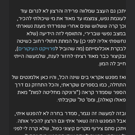
יתכן גם העצב שמלווה פרידה והרצון לא לגרום עוד
לעוגמת נפש, צמצמו עד מאוד את מי שיכולתי להכיר,
וכך קרה ששלוש שנים אחרי שנפרדתי מענת נשארתי
במצב נפשי שברירי, והתווסף לזה הידיעה (שלא
נחשפתי אליה לפני כן) על המתת חתולי רחוב כשיטה
לבקרת אוכלוסייתם (מה שהוביל ל
פרוייקט העיקורים
),
ובקיצור כבר מאוד רציתי לחזור לענת, שלמעשה הייתי
חייב לה המון.
ואז מפגש אקראי בים שינה הכל, והיו כאן אלמנטים של
התחלה, כמו בספרים שקראתי, והכל התחזק גם דרך
הספר שסמדר קראה (“ורוניקה מחליטה למות” מאת
פאולו קואלה), ומס’ טל’ שקיבלתי.
ובזה למעשה זה נגמר, סמדר בחרה לא להפגש איתי,
אבל המפגש הזה נשאר איתי וגם הרצון להכיר אותה.
ויתכן סתם צירוף מקרים קיצוני כפול, שלא קרה לי לפני