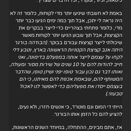
כיסאות, וכיור, ומקרר, וכל הדברים שצריך.
באמת לא חשבתי שיגיעו יותר מדי לקוחות, כלומר זה לא
היה נראה לי יתכן, אבל תוך כמה ימים הגיעו כבר יותר
מדי, כלומר פתחתי בצהריים כדי לייצר בבקרים את
הקציצות, אבל תוך שבוע הגיעו יותר לקוחות מאשר
שיכולתי לייצר קציצות עבורם בבוקר.
(
הבודהה בורגר
היתה אגב קציצת הקטניות הראשונה בארץ, וטבע דלי
לקחו על עצמם לייצר אותה במפעלם בדימונה, ואני
חייב להודות להם על 10 שנים של שירות מסור ומעולה,
ואותו דבר גם נכון עבור טופו יפני ושיזן טופו, שהדבר
המשותף להם, שבאמת אכפת להם מאיתנו, כי הם
בעצמם ייסדו את מפעליהם כדי לאפשר לנו לאכול
טבעוני
.)
הייתי די המום וגם מוטרד, כי אנשים חזרו, ולא נעים,
להציע להם כל הזמן אותו הבורגר.
אז, אתם מבינים, ההתחלה, במיוחד השנים הראשונות,