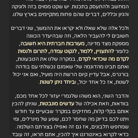
המחשב ולהתעסק בתכנות. יש שקט מסוים בזה ולוגיקה
והגיון וכללים, דברים שהם פחות מתקיימים בארץ שלנו
.
ולכל אלה שלא שאלו ולא יקראו את ההמשך, שני דברים
חשובים לי להעביר הלאה, וזה שבהיעדר הכוונה
מספקת מצד מדינה,
מעורבות חברתית היא חשובה
,
כלומר
להתעניין, ללמוד, לנקוט עמדה, לתרום ולנסות
לקדם מה שכדאי לקדם
, במקרה שלנו את הטבעונות,
ואתם תבינו מהדוגמה שלי שאמנם נכשלתי עם בודהה
בורגרס, אבל עדיין קיום הרשת היה מועיל, ואם אני יכול
לשנות, אז כל אחד יכול, ו
ביחד ניתן
לשנות
.
והדבר השני, הוא משהו שלגמרי יעזור לכל אחד מכם,
בוודאות, וזאת אכילה של
עדשים מונבטות
, שניתן להכין
אותם בקלי קלות, מחזיקים במקרר שבועיים עד חודש
ויתנו לכם בדיוק מה שחסר לכם, שפע של מינרלים, ומי
שמחפש חלבונים, אז גם זה ואפילו בצורתם השלמה.
כדאי לקרוא באינטרנט איך להכין, אתם תראו, זה עובד.