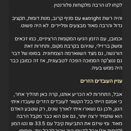
לקחו לנו הרבה מלקוחות פלורנטין.
והיה רשת eatright עם סניף קרוב, מנות דומות, תקציב
גדול והרבה מאוד מבצעים ופליירים. לא היה פשוט.
וכמובן, עם הזמן הגיעו המקומות הרציניים, כמו זכאים
ומשק ברזילי, שניהם בקרבת מקום, ותחרות זאת
הורגשה, גם מצד השווארמה הצמחונית. בסופו של דבר
גם ננוצ’קה הסמוכה הפכה לטבעונית, אז זה כמובן כבר
היה ממש בעיה.
עניין העובדים הזרים
אבל, התחרות לא הכריע אותנו, קרה כאן תהליך אחר,
כי אמנם הייתי בכל הקשור לעובדים הזרים שעבדו איתי
הגון, ולכן גם נשארו איתי לאורך שנים, רק שטבע האדם
הוא שתמיד ירצה יותר, גם אם הוא כבר מקבל הרבה
מאוד. ומי שיזם את התביעות קיבל עם 33.5 ₪ נטו המון
(לפחות אז) אבל לדעתו היה צריך לקבל עוד, וניסיתי