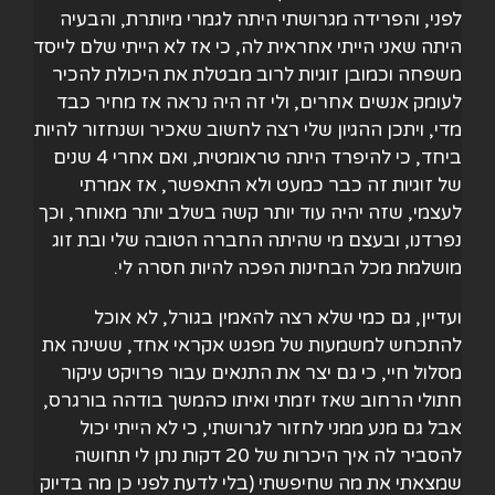
לפני, והפרידה מגרושתי היתה לגמרי מיותרת, והבעיה
היתה שאני הייתי אחראית לה, כי אז לא הייתי שלם לייסד
משפחה וכמובן זוגיות לרוב מבטלת את היכולת להכיר
לעומק אנשים אחרים, ולי זה היה נראה אז מחיר כבד
מדי, ויתכן ההגיון שלי רצה לחשוב שאכיר ושנחזור להיות
ביחד, כי להיפרד היתה טראומטית, ואם אחרי 4 שנים
של זוגיות זה כבר כמעט ולא התאפשר, אז אמרתי
לעצמי, שזה יהיה עוד יותר קשה בשלב יותר מאוחר, וכך
נפרדנו, ובעצם מי שהיתה החברה הטובה שלי ובת זוג
מושלמת מכל הבחינות הפכה להיות חסרה לי.
ועדיין, גם כמי שלא רצה להאמין בגורל, לא אוכל
להתכחש למשמעות של מפגש אקראי אחד, ששינה את
מסלול חיי, כי גם יצר את התנאים עבור פרויקט עיקור
חתולי הרחוב שאז יזמתי ואיתו כהמשך בודהה בורגרס,
אבל גם מנע ממני לחזור לגרושתי, כי לא הייתי יכול
להסביר לה איך היכרות של 20 דקות נתן לי תחושה
שמצאתי את מה שחיפשתי (בלי לדעת לפני כן מה בדיוק