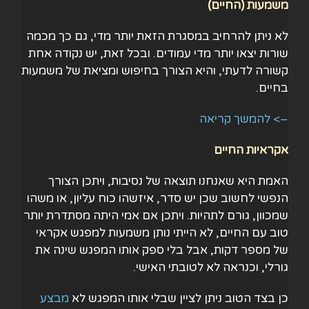
משמעות (החיים)
לא ניתן להרחיב במסגרת הזאת יותר מדי, גם כך מכמה
שורות יצאו יותר מדי עמודים. ובכל זאת, יש נקודה אחת
קשורה לדעתי, והיא הצורך בחיפוש ומציאת של משמעות
בחיים.
–> להמשך קריאה
אקראיות החיים
האמת היא שאנחנו תוצאה של נסיבות, ויתכן הצורך
הנפשי לחשוב שכן יש סדר, איזשהו כוח עליון, או משהו
שמכוון, גורם לתהיות. ויתכן אם אמי היתה מסתדרת יותר
טוב עם החיים, לא הייתי נותן משמעות למפגש אקראי
של מספר דקות, אבל בלי ספק אותו המפגש שינה את
גורלי, וכנראה לא לטובתי האישי.
כן בצד הטוב ניתן לציין שבלי אותו המפגש לא
מבצע