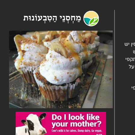
ן יש
ש
 מתים מהתקפי
על
י