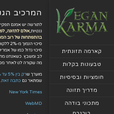
לג
תוכן
המרכיב הגנ
לתורשה יש אמנם תפקיד מ
גנטיות,
אולם לתזונה, לפ
בהתפתחות של רוב המחל
סיכוי ה
קארמה תזונתית
לב ומשבץ. כשאנחנו מתע
מה שקורה לנו לאחר מכן
טבעונות בקלות
מוערך ש
רק בין 5% עד 10%
חומציות ובסיסיות
שמתאר גם
כתבה זאת
.
מדריך תזונה
New York Times
מתכוני בודהה
WebMD
בורגרס