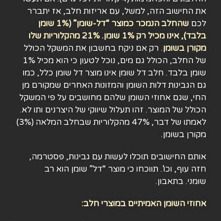
את החישוב הזה, למשל, עם אריזות חלב, אז יתברר
לכם
שהחלב הנמכר כמוצר “דל-שומן” (1% שומן
בלבד), אינו מכיל רק 1% שומן. 21% מהקלוריות שלו
מקורן בשומן
. רק אם ניקח בחשבון את המשקל הכולל
של החלב, הכולל גם מים, נוכל לטעון כי הוא מכיל 1%
שומן בלבד. חלב דל שומן אינו מוצר דל שומן כלל, כמו
גם הגבינות דלות השומן והמזונות האחרים שמקורם מן
החי, שגם אחוזי השומן שלהם מחושבים על פי המשקל
הכולל של המוצר. זהו תעלול שיווקי של היצרנים ותו לא.
לאמתו של דבר, 47% מהקלוריות שבחלב המלאה (3%)
מקורן בשומן.
אותם החישובים תוכלו לעשות עם גבינות, פסטרמה,
חזה עוף, וכו’. תווכחו כי מוצר “דל” שומן הוא רב
שומני.
בתאבון.
אחוזי השומן האמיתיים במוצרי חלב: