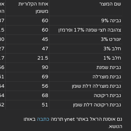
שם המוצר
אחוז הקלוריות
אח
משומן
הש
גבינה 9%
60
37
צהובה חצי שמנה 17% ופרמזן
60
.5
יוגורט 3%
45
30
חלב 3%
47
27
חלב 1%
21.5
.7
גבינת שמנת
90
56
גבינת מוצרלה
69
61
גבינת מוצרלה דלת שומן
56
64
גבינת ריקוטה
68
64
גבינת ריקוטה דלת שומן
51
62
גם אוסנת הראל באתר ynet תרמה
כתבה
באותו
הנושא.