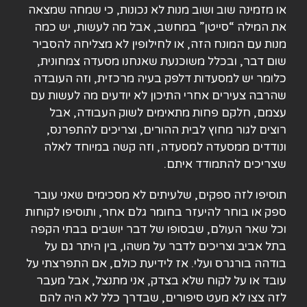
או מזמינה שוב ושוב מנות לא נכונות, כי שמחה שמצאה
את המילה “סייטן” במחשב, אבל מה לעשות, יש כמה
מנות עם המונח הזה, או לחילופין לא מצליחה להסביר
שום דבר, ובכלל משוכנעת שאנחנו מסעדה צמחונית,
כלומר יש למסעדות דלפק בעיה מרכזית, וזה העובדה
שהרבה צעירים אחרי התיכון לא יודעים מה לעשות עם
עצמם, חלקם פחות מתאימים לשוק העבודה, אבל
רוצים לגור מחוץ לבית ההורים, וצריכים להתפרנס,
ונודדים ממסעדה למסעדה, וזה קשה במיוחד לאלה
שצריכים להתמודד איתם.
תוסיפו לזה ספקים, שלעיתים לא מסכימים שאני עובר
ספק או בוחר להיעזר בחומר גלם אחר, ותוסיפו לקוחות
וכל שאר העולם, שבסופו של דבר יושבים בבתי הקפה
בתל אביב וצריכים לדבר על משהו, בין היתר גם על
בודהה בורגרס ועלי. אז לידיעת כולם, אם התפרצתי על
עובד או על לקוח שלא בצדק, אני מתנצל, אבל מעבר
לזה צצו לא מעט סיפורים, שבדרך כלל לא היה להם