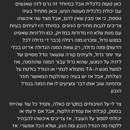
כאן טעות כלכלית אבל במיוחד זה גרם לזה שאנשים
עם יכולת כלכלית מעוטה הגיעו, וכאן מתחיל בעיה
נוספת, כי אני מבין שאין להם, אבל מצד שני איכשהו
צריכים לגבות מחירים הגיונים. במיוחד היו לעיתים בעיות
עם מנות שלא היו מדודות במדויק, כמו הלזניות שאפינו
במגש גדול, ומכרנו מנה רגילה (כבר די גדולה לכל
הדעות) ומנה גדולה, רק שאת המנה הגדולה ארזנו בכלי
עוד יותר גדול, ולעיתים קורה שנשאר גודל מסויים של
לזניה על המגש, שהוא גדול עבור המנה שהוזמנה, ואז
למשל מגש ה-TA מתמלא לגמרי או הגודל בולטת על
הצלחת, אבל אז יש בעיה כשהלקוח המאושר חוזר
ומזמינה שוב אותו דבר ומציעים לו את המנה בגודל
הנכון.
צר לי על הוויכוחים במקרים כאלה, ותמיד כל עוד שהייתי
בספק, קיבלתי את עמדת הלקוח, אבל אם ידעתי או
יכולתי לסמוך על העובד, אז צריכים איכשהו להבהיר
ללקוח מה הגודל הנכון ומה הגון, ושלא הכל אפשרי. אז