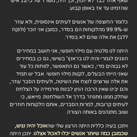
שאף אחד כבר לא יזמין, וכך היה, משרד של כ-12 איש
שהזמינו עד אז באופן קבוע.
כלומר החוצפה של אנשים לעיתים אינסופית, ולא עוזר
ש-99.9% מהלקוחות הם בסדר, כמובן אני זוכר (ולוקח
ללב) את אלה שהם לא בסדר.
היתה לנו סלטיה עם מילוי חופשי, אני חושב במחירים
הוגנים לגמרי והיה לנו בראנץ’ בשישי, גם כן במחירים
לא גבוהים מדי, כאשר גם התאפשר, לפחות כל עוד
שאני הייתי הבעלים, לקנות מילוי חופשי. אבל יש תמיד
את אלה שרוצים לנצח את השיטה, ולעיתים הסבר עוזר,
והם יבינו שאין הרבה הגיון לבנות פירמידה על הצלחת
שחלק ממנו מתפזר בדרך אל השולחנות. מייאש, כי
לעיתים קרובות, למרות הסברים, אותם הלקוחות חוזרים
ושוב מתנהגים באותה הצורה.
ויתכן בעיה כללית היתה הרצון שלי שה
אוכל יהיה נגיש,
שכמובן כמה שיותר אנשים יכלו לאכול אצלנו
. יתכן היתה