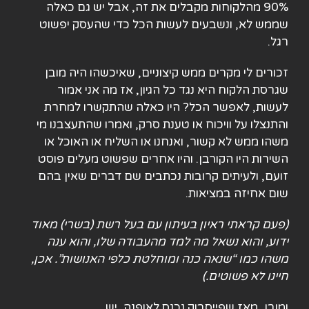
90% מהלקוחות מקבלים את זה, אבל יש גם כאלה
שממש לא, ונשבעים לעשות הכל כדי שהעסק יפשוט
רגל.
זכורים לי מקרים ממש קיצוניים, שאיכשהו היה מובן
שגרסת הלקוח היא נגד כל הגיון, אז מה אני אמור
לעשות, לאפשר הכל? היו כאלה שהתקשרו למחרת
והתנצלו על וויכוח או טענת סרק, ואמרו שהתעצבנו מי
משהו ממש לא קשור, ואנחנו או השליח או האוכל או
השירות היו הקורבן. והיו אחרים שפשוט מעלים פוסט
זועם, ולעיתים קרובות נכתבים שם דברים שאין בהם
שום אחיזה במציאות.
(
פעם קראתי ראיון בעיתון עם בעל רשת (בשרי) מאוד
ידוע, והוא נשאל מה למד מהעבודה שלו, והוא ענה
משהו כמו “שנאה כנה ומוחלטת כלפי האנושות”. אכן,
חיינו לא פשוטים
.)
ומובן, מאז שפייסבוק נכנס לאופנה, יש