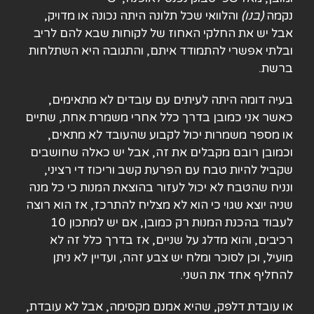
נקמה
(
בנו
)
והלוואי שכל תלונה היתה נכונה או מדויק,
אבל יש את החלקי האחוז של לקוחות שבא להם לריב
ובלתי אפשרי להתמודד איתם, והתגובה היא השתלחות
ברשת.
בעיה דומה היתה לעיתים עם עובדים לא מתאימים,
כאשר אני כמובן בדרך כלל אחרי משמרת אחת, שתיים
או מספר משמרות יכול לקבוע שהעובד לא מתאים,
וכמובן רובם מקבלים את זה, אבל יש כאלה שחושבים
שקביל להיות טבח עם הפרעת קשב וריכוז די רציני,
ונניח שהטבח לא יכול לעזור בהוצאת המנות כי כל מנה
שניה יוצא שגוי כי הוא לא מצליח להתרכז, אז הוא רוצה
לעבוד בהכנת המנות רק כמובן, אם יש למתכון 10
רכיבים, והוא מדלג על שניים, אז בדרך כלל זה לא
מועיל, וכן לסוכר ומלח יש צבע זהה, ועדיין לא ניתן
להחליף אחד את השני.
או עובדת דלפק, שהיא אמנם מקסימה, אבל לא עובדת,