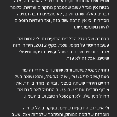
שמייבשים אותו ומשווקים אותו כטבלה או אבקה, אבל
בטוח אין מגדל עשב שמפברק מחקרים ועדויות, כלומר
דברים כאלה שהם זולים, לא מוצאים הרבה תמיכה
מסחרית, כי אין הרבה שוק בזה, ואז העדויות הופכים
להיות משמעותי יותר
הכתבה של מגדל הכלבים הגזעים נתן לי לנסות את
עשב החיטה על מקסי, שאז, בקיץ 2012, היה די רזה
אחרי חודשים שירד במשקל. עשינו בדיקות וטיפולי
שיניים, אבל זה לא עזר.
נתתי למקסי לשתות, והוא שתה, ויום אחרי זה עוד
פעם
(
עשב סחוט טרי, יש לי מכונה
)
, והוא נשאר בעל
החיים היחיד ששתה בעצמו, ובאופן מוזר ביותר, אולי
צירוף מקרים אחרי שבוע שוב התחיל לאכול גם את
הרויל קנין שלו, ולא רק אוכל רטוב, ושוב השמין.
ולי אישי גם היו בעיות שיניים, בעיקר בגלל שתייה
מופרזת של קפה ממותק, והסתבר שלפחות אצלי עשב